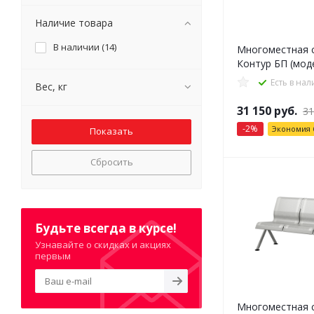
Наличие товара
В наличии (
14
)
Многоместная 
Контур БП (мод
Есть в на
Вес, кг
31 150
руб.
31
-
2
%
Экономия
Сбросить
Будьте всегда в курсе!
Узнавайте о скидках и акциях
первым
Многоместная 