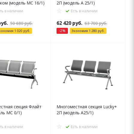
ком (модель МС 16/1)
2П (модель А 25/1)
сть в наличии
Есть в наличии
уб.
62 420
руб.
50 680
руб.
63 700
руб.
-
2
%
кономия
1 020
руб.
Экономия
1 280
руб.
стная секция Флайт
Многоместная секция Lucky+
ль МС 0/1)
2П (модель А25/1)
сть в наличии
Есть в наличии