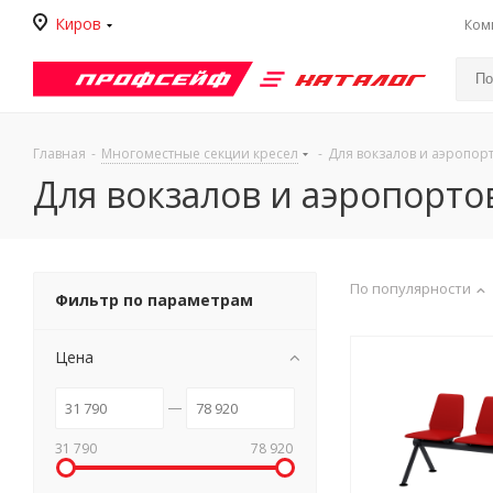
Киров
Ком
Каталог
Главная
-
Многоместные секции кресел
-
Для вокзалов и аэропор
Для вокзалов и аэропорто
По популярности
Фильтр по параметрам
Цена
31 790
78 920