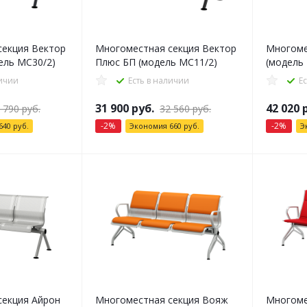
секция Вектор
Многоместная секция Вектор
Многоме
ель МС30/2)
Плюс БП (модель МС11/2)
(модель
личии
Есть в наличии
Е
31 900
руб.
42 020
р
 790
руб.
32 560
руб.
-
2
%
-
2
%
640
руб.
Экономия
660
руб.
Э
секция Айрон
Многоместная секция Вояж
Многоме