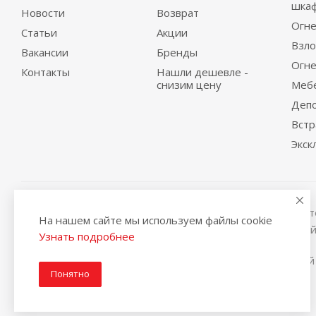
шка
Новости
Возврат
Огне
Статьи
Акции
Взло
Вакансии
Бренды
Огне
Контакты
Нашли дешевле -
снизим цену
Меб
Деп
Вст
Экск
Вся представленная на сайте информация, касающаяся те
На нашем сайте мы используем файлы cookie
условиях не является публичной офертой, определяемой
Узнать подробнее
2014-2026 © Интернет магазин сейфов и металлической
Понятно