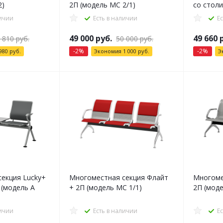
2)
2П (модель МС 2/1)
со столи
личии
Есть в наличии
Е
49 000
руб.
49 660
р
 810
руб.
50 000
руб.
-
2
%
-
2
%
980
руб.
Экономия
1 000
руб.
Э
екция Lucky+
Многоместная секция Флайт
Многоме
 (модель А
+ 2П (модель МС 1/1)
2П (моде
личии
Есть в наличии
Е