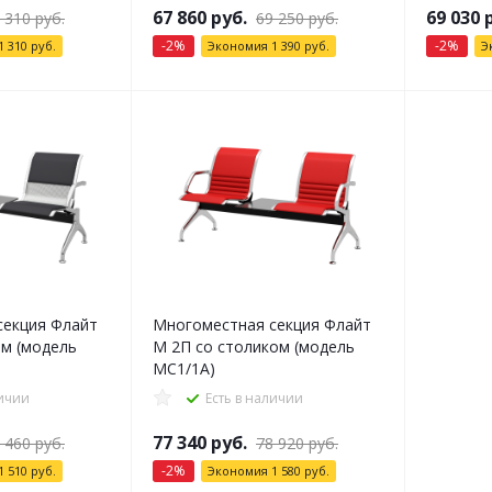
67 860
руб.
69 030
р
 310
руб.
69 250
руб.
-
2
%
-
2
%
1 310
руб.
Экономия
1 390
руб.
Э
секция Флайт
Многоместная секция Флайт
ом (модель
М 2П со столиком (модель
МС1/1А)
личии
Есть в наличии
77 340
руб.
 460
руб.
78 920
руб.
-
2
%
1 510
руб.
Экономия
1 580
руб.